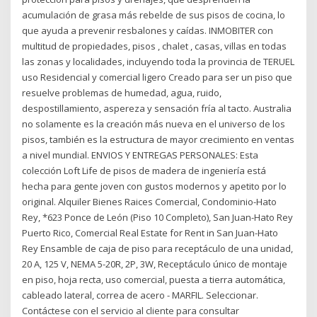
acumulación de grasa más rebelde de sus pisos de cocina, lo
que ayuda a prevenir resbalones y caídas. INMOBITER con
multitud de propiedades, pisos , chalet , casas, villas en todas
las zonas y localidades, incluyendo toda la provincia de TERUEL
uso Residencial y comercial ligero Creado para ser un piso que
resuelve problemas de humedad, agua, ruido,
despostillamiento, aspereza y sensación fría al tacto. Australia
no solamente es la creación más nueva en el universo de los
pisos, también es la estructura de mayor crecimiento en ventas
a nivel mundial. ENVIOS Y ENTREGAS PERSONALES: Esta
colección Loft Life de pisos de madera de ingeniería está
hecha para gente joven con gustos modernos y apetito por lo
original. Alquiler Bienes Raices Comercial, Condominio-Hato
Rey, *623 Ponce de León (Piso 10 Completo), San Juan-Hato Rey
Puerto Rico, Comercial Real Estate for Rent in San Juan-Hato
Rey Ensamble de caja de piso para receptáculo de una unidad,
20 A, 125 V, NEMA 5-20R, 2P, 3W, Receptáculo único de montaje
en piso, hoja recta, uso comercial, puesta a tierra automática,
cableado lateral, correa de acero - MARFIL. Seleccionar.
Contáctese con el servicio al cliente para consultar